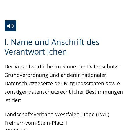
Gebärdensprache
wird
angezeigt.
Zur
Aktiviere
Ein
I. Name und Anschrift des
Leichten
Audio-
Video
Verantwortlichen
Sprache
Unterstützung.
in
wechseln.
Deutscher
Der Verantwortliche im Sinne der Datenschutz-
Gebärdensprache
Grundverordnung und anderer nationaler
wird
Datenschutzgesetze der Mitgliedsstaaten sowie
angezeigt.
sonstiger datenschutzrechtlicher Bestimmungen
ist der:
Landschaftsverband Westfalen-Lippe (LWL)
Freiherr-vom-Stein-Platz 1