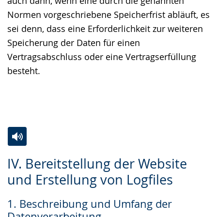
auch dann, wenn eine durch die genannten
Normen vorgeschriebene Speicherfrist abläuft, es
sei denn, dass eine Erforderlichkeit zur weiteren
Speicherung der Daten für einen
Vertragsabschluss oder eine Vertragserfüllung
besteht.
Zur
Aktiviere
Ein
IV. Bereitstellung der Website
Leichten
Audio-
Video
und Erstellung von Logfiles
Sprache
Unterstützung.
in
wechseln.
Deutscher
1. Beschreibung und Umfang der
Gebärdensprache
Datenverarbeitung