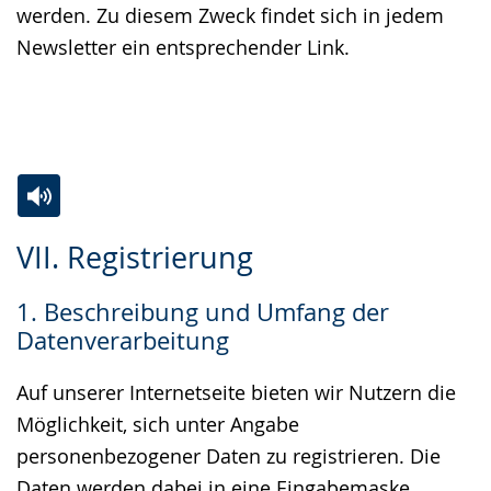
werden. Zu diesem Zweck findet sich in jedem
Newsletter ein entsprechender Link.
Zur
Aktiviere
Ein
VII. Registrierung
Leichten
Audio-
Video
Sprache
Unterstützung.
in
1. Beschreibung und Umfang der
wechseln.
Deutscher
Datenverarbeitung
Gebärdensprache
wird
Auf unserer Internetseite bieten wir Nutzern die
angezeigt.
Möglichkeit, sich unter Angabe
personenbezogener Daten zu registrieren. Die
Daten werden dabei in eine Eingabemaske