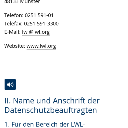
48133 Münster
Telefon: 0251 591-01
Telefax: 0251 591-3300
E-Mail:
lwl@lwl.org
Website:
www.lwl.org
Zur
Aktiviere
Ein
II. Name und Anschrift der
Leichten
Audio-
Video
Datenschutzbeauftragten
Sprache
Unterstützung.
in
wechseln.
Deutscher
1. Für den Bereich der LWL-
Gebärdensprache