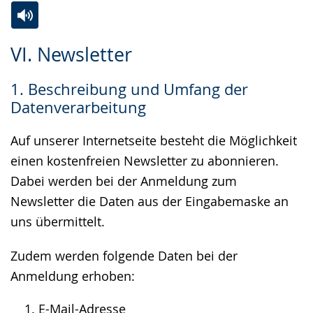
Zur
Aktiviere
Ein
VI. Newsletter
Leichten
Audio-
Video
Sprache
Unterstützung.
in
1. Beschreibung und Umfang der
wechseln.
Deutscher
Datenverarbeitung
Gebärdensprache
wird
Auf unserer Internetseite besteht die Möglichkeit
angezeigt.
einen kostenfreien Newsletter zu abonnieren.
Dabei werden bei der Anmeldung zum
Newsletter die Daten aus der Eingabemaske an
uns übermittelt.
Zudem werden folgende Daten bei der
Anmeldung erhoben:
E-Mail-Adresse