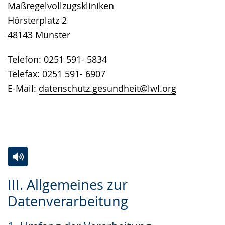
Maßregelvollzugskliniken
Hörsterplatz 2
48143 Münster
Telefon: 0251 591- 5834
Telefax: 0251 591- 6907
E-Mail:
datenschutz.gesundheit@lwl.org
Zur
Aktiviere
Ein
III. Allgemeines zur
Leichten
Audio-
Video
Datenverarbeitung
Sprache
Unterstützung.
in
wechseln.
Deutscher