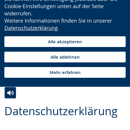
Cookie-Einstellungen unten auf der Seite
widerrufen.
Weitere Informationen finden Sie in unserer
Datenschutzerklärung
.
Alle akzeptieren
Alle ablehnen
Mehr erfahren
Zur
Aktiviere
Ein
Datenschutzerklärung
Leichten
Audio-
Video
Sprache
Unterstützung.
in
wechseln.
Deutscher