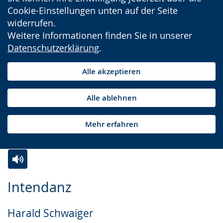
Cookie-Einstellungen unten auf der Seite
widerrufen.
Weitere Informationen finden Sie in unserer
Datenschutzerklärung
.
Alle akzeptieren
Alle ablehnen
Mehr erfahren
Zur
Aktiviere
Ein
Intendanz
Leichten
Audio-
Video
Sprache
Unterstützung.
in
Harald Schwaiger
wechseln.
Deutscher