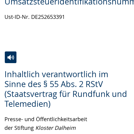
Umsatzsteueridentifikationsnum
Leichten
Audio-
Video
Sprache
Unterstützung.
in
Ust-ID-Nr. DE252653391
wechseln.
Deutscher
Gebärdensprache
wird
angezeigt.
Zur
Aktiviere
Ein
Inhaltlich verantwortlich im
Leichten
Audio-
Video
Sinne des § 55 Abs. 2 RStV
Sprache
Unterstützung.
in
(Staatsvertrag für Rundfunk und
wechseln.
Deutscher
Gebärdensprache
Telemedien)
wird
Presse- und Öffentlichkeitsarbeit
angezeigt.
der Stiftung
Kloster Dalheim