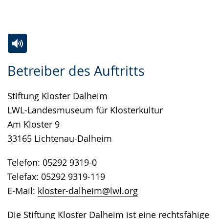
Gebärdensprache
wird
angezeigt.
Zur
Aktiviere
Ein
Betreiber des Auftritts
Leichten
Audio-
Video
Sprache
Unterstützung.
in
Stiftung Kloster Dalheim
wechseln.
Deutscher
LWL-Landesmuseum für Klosterkultur
Gebärdensprache
Am Kloster 9
wird
33165 Lichtenau-Dalheim
angezeigt.
Telefon: 05292 9319-0
Telefax: 05292 9319-119
E-Mail:
kloster-dalheim@lwl.org
Die Stiftung Kloster Dalheim ist eine rechtsfähige