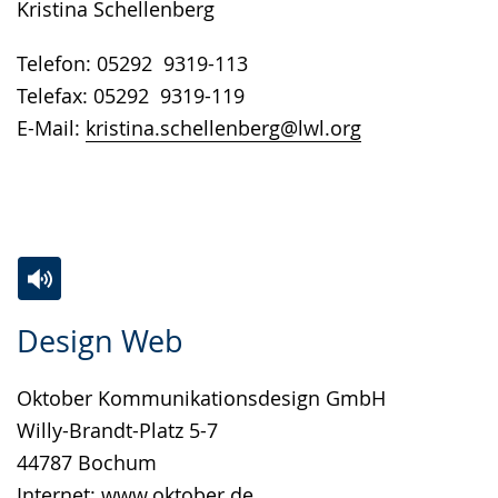
Kristina Schellenberg
Telefon: 05292 9319-113
Telefax: 05292 9319-119
E-Mail:
kristina.schellenberg@lwl.org
Zur
Aktiviere
Ein
Design Web
Leichten
Audio-
Video
Sprache
Unterstützung.
in
Oktober Kommunikationsdesign GmbH
wechseln.
Deutscher
Willy-Brandt-Platz 5-7
Gebärdensprache
44787 Bochum
wird
Internet:
www.oktober.de