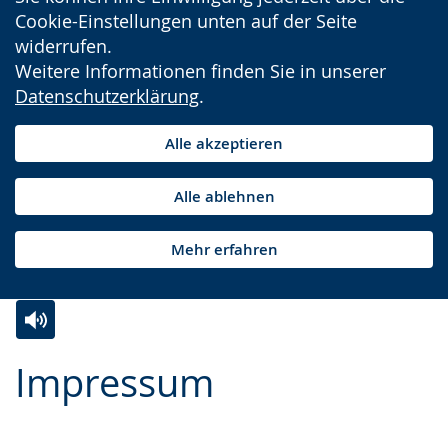
Cookie-Einstellungen unten auf der Seite
widerrufen.
Weitere Informationen finden Sie in unserer
Datenschutzerklärung
.
Alle akzeptieren
Alle ablehnen
Mehr erfahren
Zur
Aktiviere
Ein
Impressum
Leichten
Audio-
Video
Sprache
Unterstützung.
in
wechseln.
Deutscher