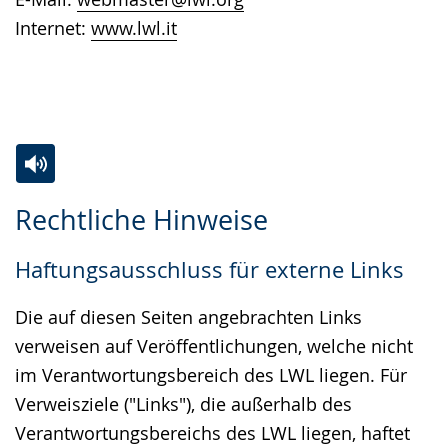
Internet:
www.lwl.it
Zur
Aktiviere
Ein
Rechtliche Hinweise
Leichten
Audio-
Video
Sprache
Unterstützung.
in
Haftungsausschluss für externe Links
wechseln.
Deutscher
Gebärdensprache
Die auf diesen Seiten angebrachten Links
wird
verweisen auf Veröffentlichungen, welche nicht
angezeigt.
im Verantwortungsbereich des LWL liegen. Für
Verweisziele ("Links"), die außerhalb des
Verantwortungsbereichs des LWL liegen, haftet