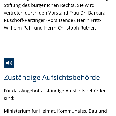
Stiftung des bürgerlichen Rechts. Sie wird
vertreten durch den Vorstand Frau Dr. Barbara
Rüschoff-Parzinger (Vorsitzende), Herrn Fritz-
Wilhelm Pahl und Herrn Christoph Rüther.
Zur
Aktiviere
Ein
Zuständige Aufsichtsbehörde
Leichten
Audio-
Video
Sprache
Unterstützung.
in
Für das Angebot zuständige Aufsichtsbehörden
wechseln.
Deutscher
sind:
Gebärdensprache
wird
Ministerium für Heimat, Kommunales, Bau und