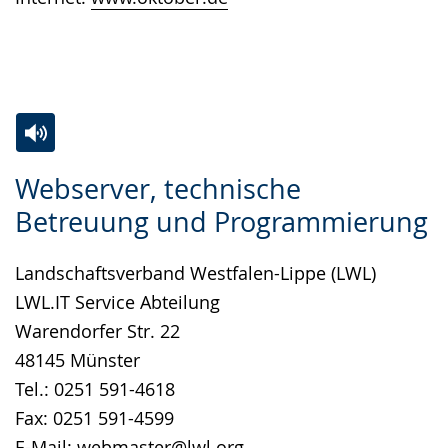
angezeigt.
Zur
Aktiviere
Ein
Webserver, technische
Leichten
Audio-
Video
Betreuung und Programmierung
Sprache
Unterstützung.
in
wechseln.
Deutscher
Landschaftsverband Westfalen-Lippe (LWL)
Gebärdensprache
LWL.IT Service Abteilung
wird
Warendorfer Str. 22
angezeigt.
48145 Münster
Tel.: 0251 591-4618
Fax: 0251 591-4599
E-Mail:
webmaster@lwl.org