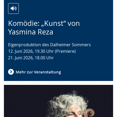
Zur
Aktiviere
Ein
Komödie: „Kunst“ von
Leichten
Audio-
Video
Sprache
Unterstützung.
in
Yasmina Reza
wechseln.
Deutscher
Gebärdensprache
Eigenproduktion des Dalheimer Sommers
wird
12. Juni 2026, 19.30 Uhr (Premiere)
angezeigt.
21. Juni 2026, 18.00 Uhr
Mehr zur Veranstaltung