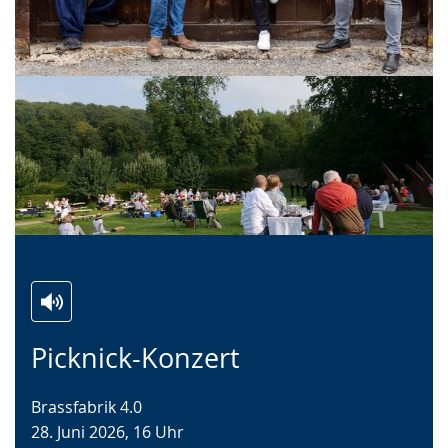
Zur
Aktiviere
Ein
Picknick-Konzert
Leichten
Audio-
Video
Sprache
Unterstützung.
in
Brassfabrik 4.0
wechseln.
Deutscher
28. Juni 2026, 16 Uhr
Gebärdensprache