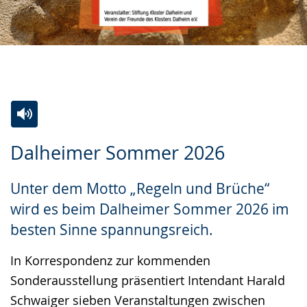
Zur
Aktiviere
Ein
Dalheimer Sommer 2026
Leichten
Audio-
Video
Sprache
Unterstützung.
in
Unter dem Motto „Regeln und Brüche“
wechseln.
Deutscher
wird es beim Dalheimer Sommer 2026 im
Gebärdensprache
besten Sinne spannungsreich.
wird
angezeigt.
In Korrespondenz zur kommenden
Sonderausstellung präsentiert Intendant Harald
Schwaiger sieben Veranstaltungen zwischen