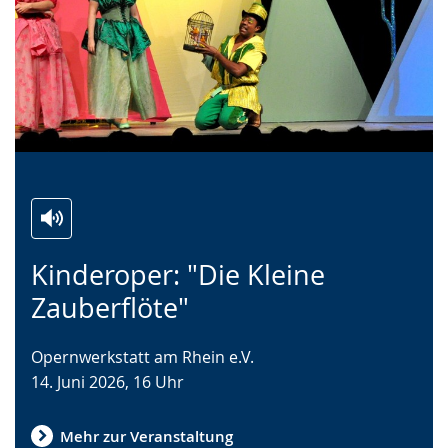
Zur
Aktiviere
Ein
Kinderoper: "Die Kleine
Leichten
Audio-
Video
Sprache
Unterstützung.
in
Zauberflöte"
wechseln.
Deutscher
Gebärdensprache
Opernwerkstatt am Rhein e.V.
wird
14. Juni 2026, 16 Uhr
angezeigt.
Mehr zur Veranstaltung