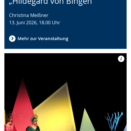
„Hildegard von Bingen“
wechseln.
Deutscher
Gebärdensprache
Christina Meißner
wird
13. Juni 2026, 18.00 Uhr
angezeigt.
Mehr zur Veranstaltung