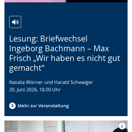
Zur
Aktiviere
Ein
Lesung: Briefwechsel
Leichten
Audio-
Video
Sprache
Unterstützung.
in
Ingeborg Bachmann – Max
wechseln.
Deutscher
Frisch „Wir haben es nicht gut
Gebärdensprache
gemacht“
wird
angezeigt.
Natalia Wörner und Harald Schwaiger
20. Juni 2026, 18.00 Uhr
Mehr zur Veranstaltung