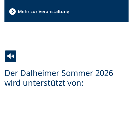
wird
angezeigt.
Mehr zur Veranstaltung
Zur
Aktiviere
Ein
Der Dalheimer Sommer 2026
Leichten
Audio-
Video
wird unterstützt von:
Sprache
Unterstützung.
in
wechseln.
Deutscher
Gebärdensprache
wird
angezeigt.