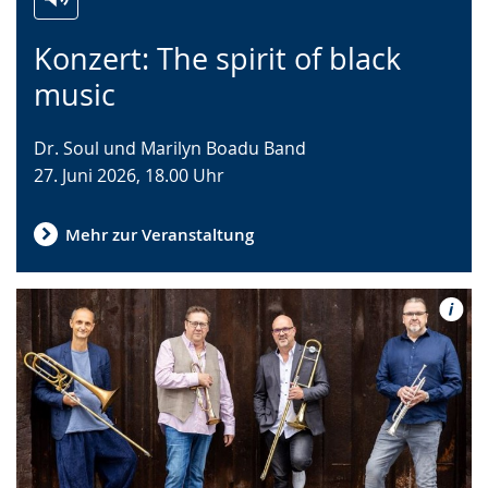
Zur
Aktiviere
Ein
Konzert: The spirit of black
Leichten
Audio-
Video
Sprache
Unterstützung.
in
music
wechseln.
Deutscher
Gebärdensprache
Dr. Soul und Marilyn Boadu Band
wird
27. Juni 2026, 18.00 Uhr
angezeigt.
Mehr zur Veranstaltung